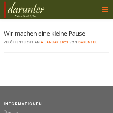
Zum
Inhalt
Menü
springen
WÄSCHE FÜR SIE
NACHTWÄSCHE FÜR SIE
Wir machen eine kleine Pause
VERÖFFENTLICHT AM
6. JANUAR 2023
VON
DARUNTER
WÄSCHE FÜR IHN
HIER SIND WIR
SERVICE
PFLEGE
INFORMATIONEN
Über uns