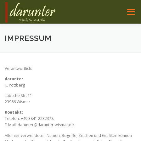
Zum
Inhalt
Menü
springen
WÄSCHE FÜR SIE
NACHTWÄSCHE FÜR SIE
IMPRESSUM
WÄSCHE FÜR IHN
HIER SIND WIR
SERVICE
Verantwortlich:
darunter
PFLEGE
K. Pottberg
Lübsche Str. 11
23966 Wismar
Kontakt:
Telefon: +49 3841 2232378
E-Mail: darunter@darunter-wismar.de
Alle hier verwendeten Namen, Begriffe, Zeichen und Grafiken können