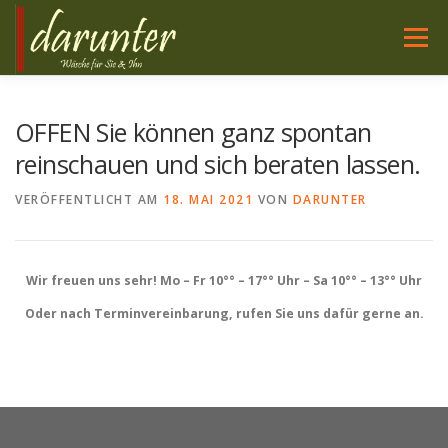
Zum
Inhalt
Menü
springen
WÄSCHE FÜR SIE
NACHTWÄSCHE FÜR SIE
OFFEN Sie können ganz spontan
reinschauen und sich beraten lassen.
WÄSCHE FÜR IHN
HIER SIND WIR
SERVICE
VERÖFFENTLICHT AM
18. MAI 2021
VON
DARUNTER
PFLEGE
Wir freuen uns sehr! Mo – Fr 10°° – 17°° Uhr – Sa 10°° – 13°° Uhr
Oder nach Terminvereinbarung, rufen Sie uns dafür gerne an.