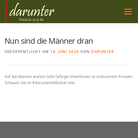
Zum
Inhalt
Menü
springen
WÄSCHE FÜR SIE
NACHTWÄSCHE FÜR SIE
Nun sind die Männer dran
VERÖFFENTLICHT AM
18. JUNI 2020
VON
DARUNTER
WÄSCHE FÜR IHN
HIER SIND WIR
SERVICE
Auf die Männer warten tolle farbige Unterhosen zu reduzierten Preisen.
PFLEGE
Schauen Sie im #darunterInWismar rein.