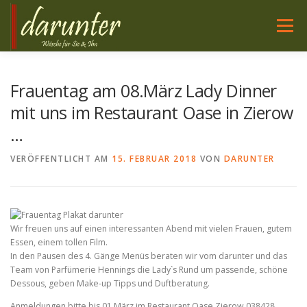
Zum
Inhalt
Menü
springen
WÄSCHE FÜR SIE
NACHTWÄSCHE FÜR SIE
Frauentag am 08.März Lady Dinner
mit uns im Restaurant Oase in Zierow
…
WÄSCHE FÜR IHN
HIER SIND WIR
SERVICE
VERÖFFENTLICHT AM
15. FEBRUAR 2018
VON
DARUNTER
PFLEGE
Wir freuen uns auf einen interessanten Abend mit vielen Frauen, gutem
Essen, einem tollen Film.
In den Pausen des 4. Gänge Menüs beraten wir vom darunter und das
Team von Parfümerie Hennings die Lady`s Rund um passende, schöne
Dessous, geben Make-up Tipps und Duftberatung.
Anmeldungen bitte bis 01.März im Restaurant Oase Zierow 038428