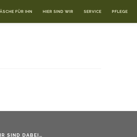
ÄSCHE FÜR IHN
HIER SIND WIR
SERVICE
PFLEGE
IR SIND DABEI…