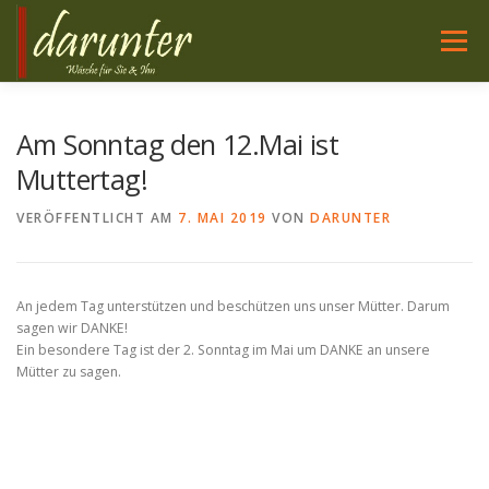
Zum
Inhalt
Menü
springen
WÄSCHE FÜR SIE
NACHTWÄSCHE FÜR SIE
Am Sonntag den 12.Mai ist
Muttertag!
WÄSCHE FÜR IHN
HIER SIND WIR
SERVICE
VERÖFFENTLICHT AM
7. MAI 2019
VON
DARUNTER
PFLEGE
An jedem Tag unterstützen und beschützen uns unser Mütter. Darum
sagen wir DANKE!
Ein besondere Tag ist der 2. Sonntag im Mai um DANKE an unsere
Mütter zu sagen.