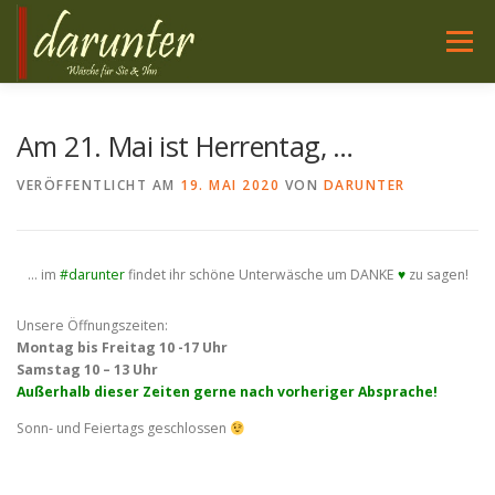
Zum
Inhalt
Menü
springen
WÄSCHE FÜR SIE
NACHTWÄSCHE FÜR SIE
Am 21. Mai ist Herrentag, …
VERÖFFENTLICHT AM
19. MAI 2020
VON
DARUNTER
WÄSCHE FÜR IHN
HIER SIND WIR
SERVICE
… im
#darunter
findet ihr schöne Unterwäsche um DANKE
♥
zu sagen!
PFLEGE
Unsere Öffnungszeiten:
Montag bis Freitag 10 -17 Uhr
Samstag 10 – 13 Uhr
Außerhalb dieser Zeiten gerne nach vorheriger Absprache!
Sonn- und Feiertags geschlossen