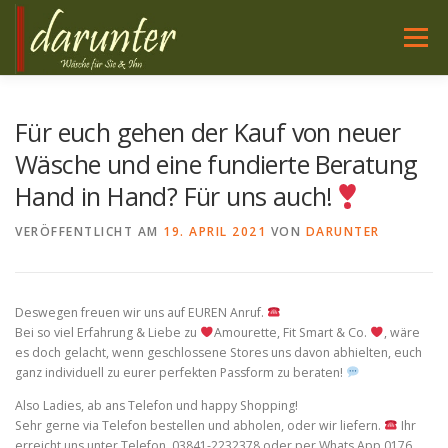
Zum
Inhalt
Menü
springen
WÄSCHE FÜR SIE
NACHTWÄSCHE FÜR SIE
Für euch gehen der Kauf von neuer
Wäsche und eine fundierte Beratung
Hand in Hand? Für uns auch!
WÄSCHE FÜR IHN
HIER SIND WIR
SERVICE
VERÖFFENTLICHT AM
19. APRIL 2021
VON
DARUNTER
PFLEGE
Deswegen freuen wir uns auf EUREN Anruf.
Bei so viel Erfahrung & Liebe zu
Amourette, Fit Smart & Co.
, wäre
es doch gelacht, wenn geschlossene Stores uns davon abhielten, euch
ganz individuell zu eurer perfekten Passform zu beraten!
Also Ladies, ab ans Telefon und happy Shopping!
Sehr gerne via Telefon bestellen und abholen, oder wir liefern.
Ihr
erreicht uns unter Telefon 03841-2232378 oder per Whats App 0176